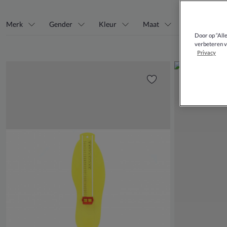
Merk
Gender
Kleur
Maat
Soort
Door op “All
verbeteren v
Privacy