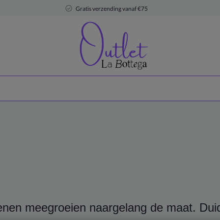
Gratis verzending vanaf €75
enen meegroeien naargelang de maat. Duid j