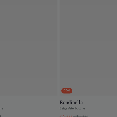
DEAL
Rondinella
ine
Beige Veterbottine
0
€ 68,00
€ 135,00