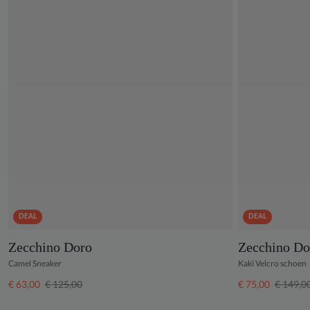
DEAL
DEAL
Zecchino Doro
Zecchino Do
Camel Sneaker
Kaki Velcro schoen
€ 63,00
€ 125,00
€ 75,00
€ 149,0