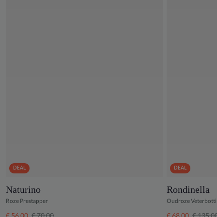
DEAL
DEAL
Naturino
Rondinella
Roze Prestapper
Oudroze Veterbott
€ 56,00
€ 70,00
€ 68,00
€ 135,0