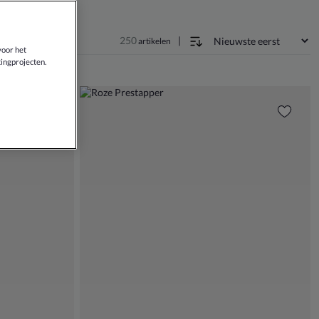
250
|
artikelen
voor het
ingprojecten.