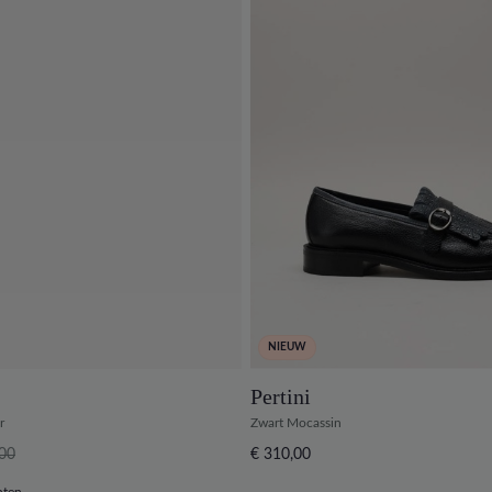
NIEUW
Pertini
r
Zwart Mocassin
,00
€ 310,00
nten