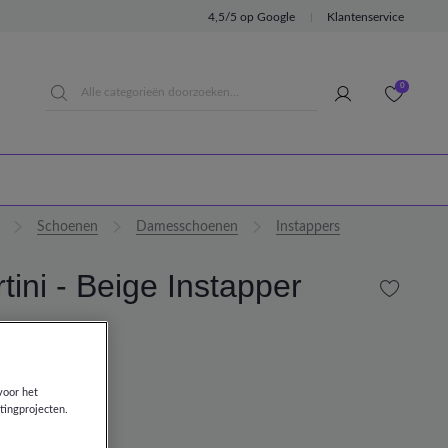
4,5/5 op Google
Klantenservice
0
Schoenen
Damesschoenen
Instappers
tini - Beige Instapper
00
00
voor het
tingprojecten.
BEIGE