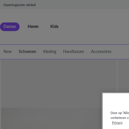
Openingsuren winkel
Dames
Heren
Kids
New
Schoenen
Kleding
Handtassen
Accessoires
Door op “All
verbeteren v
Privacy