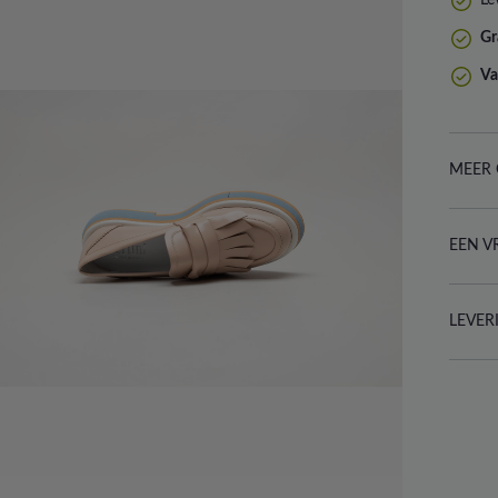
Gr
Va
MEER 
EEN V
LEVER