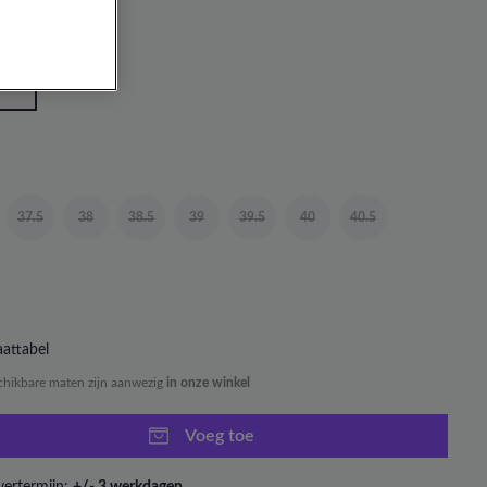
37.5
38
38.5
39
39.5
40
40.5
attabel
chikbare maten zijn aanwezig
in onze winkel
Voeg toe
vertermijn:
+/- 3 werkdagen