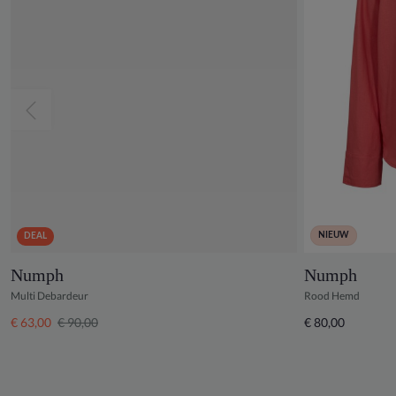
NIEUW
DEAL
Numph
Numph
Multi Debardeur
Rood Hemd
€ 63,00
€ 90,00
€ 80,00