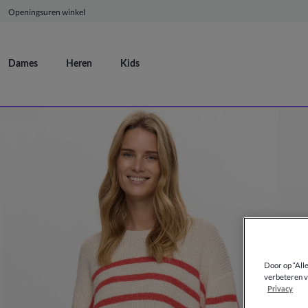
Openingsuren winkel
Dames
Heren
Kids
Door op “All
verbeteren v
Privacy