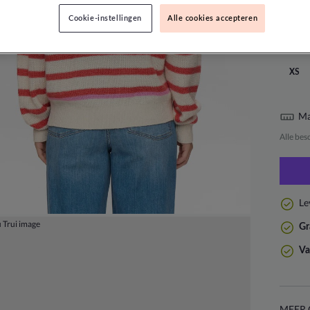
Cookie-instellingen
Alle cookies accepteren
Maat:
XS
Ma
Alle bes
Le
Gr
Va
MEER 