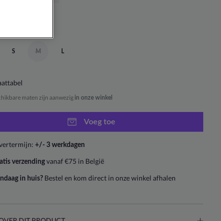
S
M
L
attabel
chikbare maten zijn aanwezig
in onze winkel
Voeg toe
vertermijn:
+/- 3 werkdagen
vanaf €75 in België
atis verzending
Bestel en kom direct in onze winkel afhalen
ndaag in huis?
OVER DIT PRODUCT