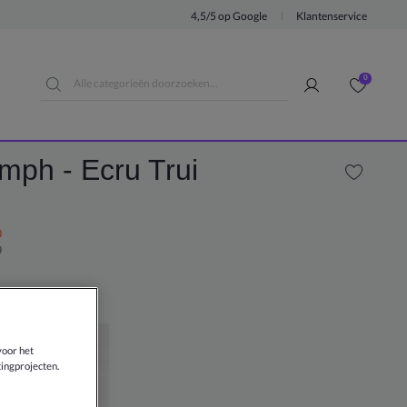
4,5/5 op Google
Klantenservice
0
mph - Ecru Trui
0
0
ECRU
voor het
ingprojecten.