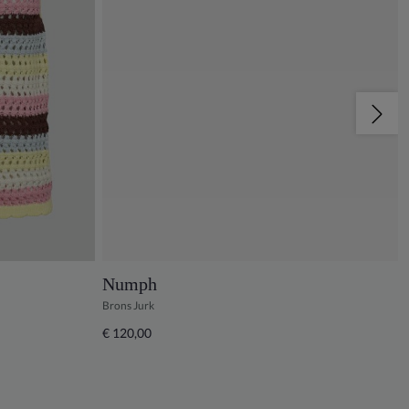
Numph
Brons Jurk
€ 120,00