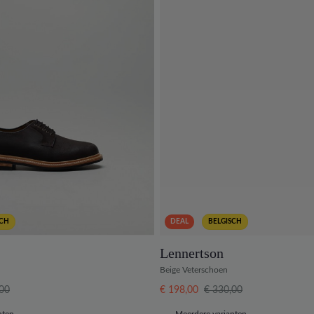
SCH
DEAL
BELGISCH
Lennertson
Beige Veterschoen
,00
€ 198,00
€ 330,00
nten
Meerdere varianten