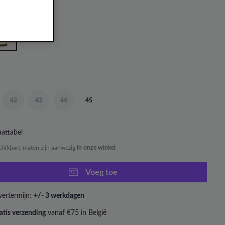
42
43
44
45
attabel
chikbare maten zijn aanwezig
in onze winkel
Voeg toe
vertermijn:
+/- 3 werkdagen
atis verzending
vanaf €75 in België