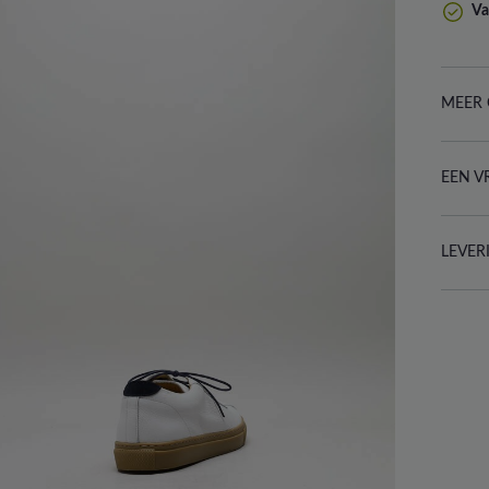
Va
MEER 
EEN V
LEVER