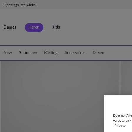
Openingsuren winkel
Dames
Heren
Kids
New
Schoenen
Kleding
Accessoires
Tassen
Door op “All
verbeteren v
Privacy