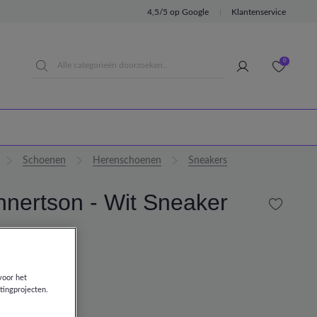
4,5/5 op Google
Klantenservice
0
Schoenen
Herenschoenen
Sneakers
nnertson - Wit Sneaker
00
00
voor het
tingprojecten.
WIT