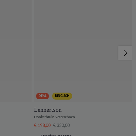
DEAL
BELGISCH
Lennertson
Donkerbruin Veterschoen
€ 198,00
€ 330,00
Meerdere varianten