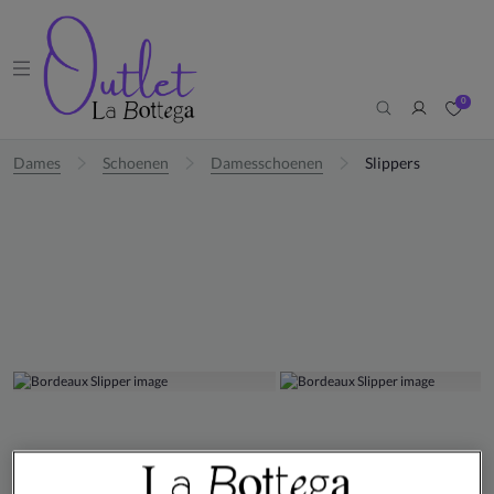
0
Dames
Schoenen
Damesschoenen
Slippers