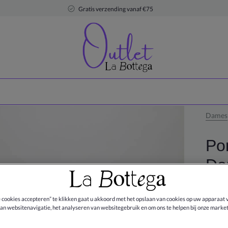
Gratis verzending vanaf €75
Dames
Po
Do
DEAL
e cookies accepteren” te klikken gaat u akkoord met het opslaan van cookies op uw apparaat 
€ 150,
an websitenavigatie, het analyseren van websitegebruik en om ons te helpen bij onze market
€ 299,