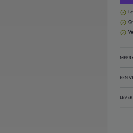
Le
Gr
Va
MEER 
EEN V
LEVER