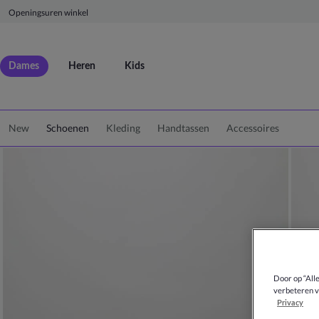
Openingsuren winkel
Dames
Heren
Kids
New
Schoenen
Kleding
Handtassen
Accessoires
Door op “All
verbeteren v
Privacy