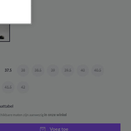
DONKERBLAUW
37.5
38
38.5
39
39.5
40
40.5
41.5
42
attabel
chikbare maten zijn aanwezig
in onze winkel
Voeg toe