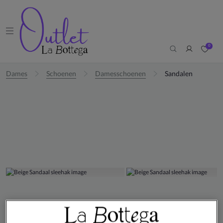
0
Dames
Schoenen
Damesschoenen
Sandalen