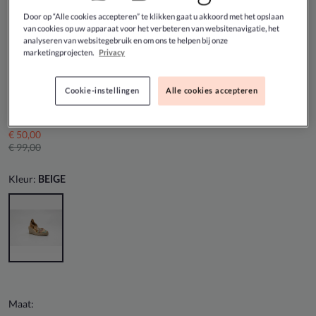
Door op “Alle cookies accepteren” te klikken gaat u akkoord met het opslaan
van cookies op uw apparaat voor het verbeteren van websitenavigatie, het
analyseren van websitegebruik en om ons te helpen bij onze
marketingprojecten.
Privacy
Kanna - Beige Sandaal sleehak
Cookie-instellingen
Alle cookies accepteren
DEAL
€ 50,00
€ 99,00
Kleur:
BEIGE
Maat: